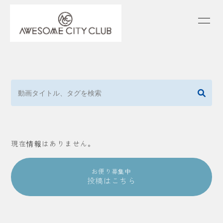
HOME
INFORMATION
SCHEDULE
PROFILE
VIDEO
DISCOGRAPHY
FANLETTER
現在情報はありません。
OFFICIAL
atagi
PORIN
モリシー
お便り募集中
投稿はこちら