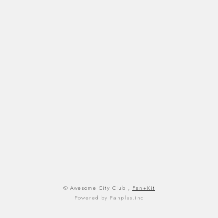
© Awesome City Club ,
Fan+Kit
Powered by Fanplus.inc